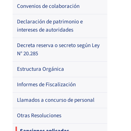
Resoluciones
Para otros destinatarios
Circulares
Registro de Médicos Revisores de
Convenios de colaboración
Regional
Por profesión
Ficha Clínica
Oficios Circulares
Circulares internas
Circulares
Por orden alfabético
Declaración de patrimonio e
Regional
Registro de Agentes de Ventas de
intereses de autoridades
Regional
Resoluciones
Por profesión
ISAPREs
Por orden alfabético
Decreta reserva o secreto según Ley
Oficios Circulares
Registro Nacional de Prestadores
N° 20.285
Por especialidad
Individuales de Salud
Estructura Orgánica
Directorio de Isapres
Informes de Fiscalización
Directorio de Médicos Contralores de
Llamados a concurso de personal
Licencias Médicas
Otras Resoluciones