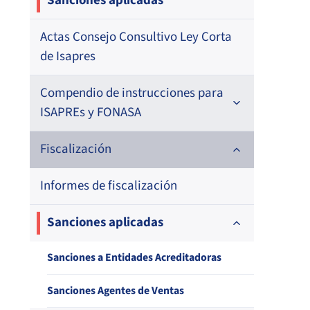
Sanciones aplicadas
Actas Consejo Consultivo Ley Corta
de Isapres
Compendio de instrucciones para
ISAPREs y FONASA
Compendio Beneficios
Fiscalización
Compendio de Archivos Maestros
Informes de fiscalización
Compendio Información
Sanciones aplicadas
Compendio Instrumentos
Sanciones a Entidades Acreditadoras
Contractuales
Sanciones Agentes de Ventas