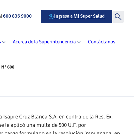
al
600 836 9000
Ingresa a Mi Super Salud
s
Acerca de la Superintendencia
Contáctanos
 N° 608
 Isapre Cruz Blanca S.A. en contra de la Res. Ex.
se le aplicó una multa de 500 U.F. por
mer cargo formulado en la resolución impugnada, en