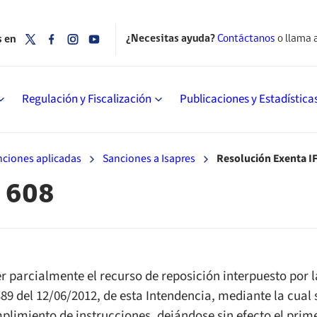
¿Necesitas ayuda?
Contáctanos
o llama 
s en
Regulación y Fiscalización
Publicaciones y Estadística
nciones aplicadas
Sanciones a Isapres
Resolución Exenta IF
° 608
r parcialmente el recurso de reposición interpuesto por la
389 del 12/06/2012, de esta Intendencia, mediante la cual 
plimiento de instrucciones, dejándose sin efecto el pri