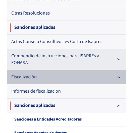
Otras Resoluciones
Sanciones aplicadas
Actas Consejo Consultivo Ley Corta de Isapres
Compendio de instrucciones para ISAPREs y
FONASA
Compendio Beneficios
Fiscalización
Compendio de Archivos Maestros
Informes de fiscalización
Compendio Información
Sanciones aplicadas
Compendio Instrumentos Contractuales
Sanciones a Entidades Acreditadoras