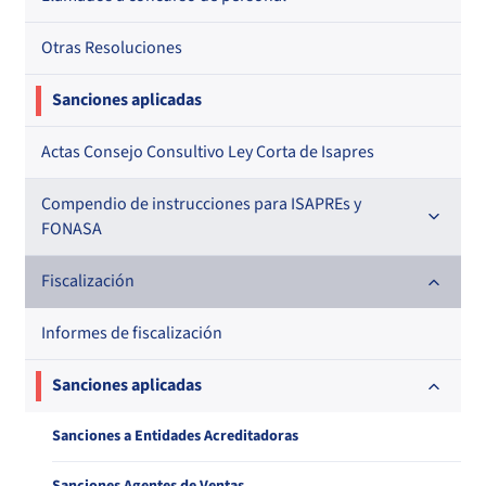
Otras Resoluciones
Sanciones aplicadas
Actas Consejo Consultivo Ley Corta de Isapres
Compendio de instrucciones para ISAPREs y
FONASA
Compendio Beneficios
Fiscalización
Compendio de Archivos Maestros
Informes de fiscalización
Compendio Información
Sanciones aplicadas
Compendio Instrumentos Contractuales
Sanciones a Entidades Acreditadoras