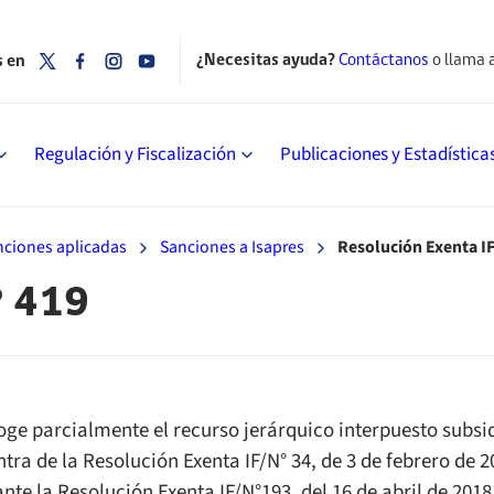
¿Necesitas ayuda?
Contáctanos
o llama 
s en
Regulación y Fiscalización
Publicaciones y Estadística
nciones aplicadas
Sanciones a Isapres
Resolución Exenta IF
° 419
oge parcialmente el recurso jerárquico interpuesto subsi
ntra de la Resolución Exenta IF/N° 34, de 3 de febrero de 
nte la Resolución Exenta IF/N°193, del 16 de abril de 201