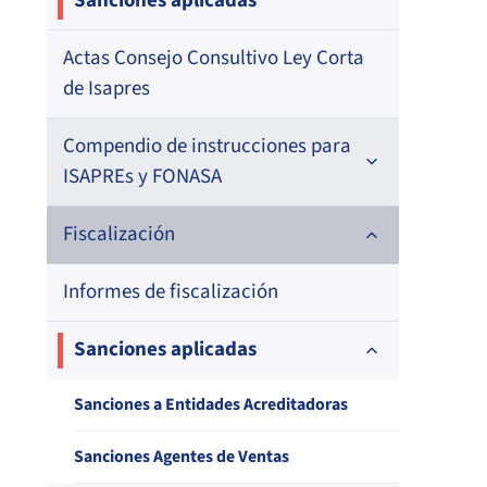
Sanciones aplicadas
Actas Consejo Consultivo Ley Corta
de Isapres
Compendio de instrucciones para
ISAPREs y FONASA
Compendio Beneficios
Fiscalización
Compendio de Archivos Maestros
Informes de fiscalización
Compendio Información
Sanciones aplicadas
Compendio Instrumentos
Sanciones a Entidades Acreditadoras
Contractuales
Sanciones Agentes de Ventas