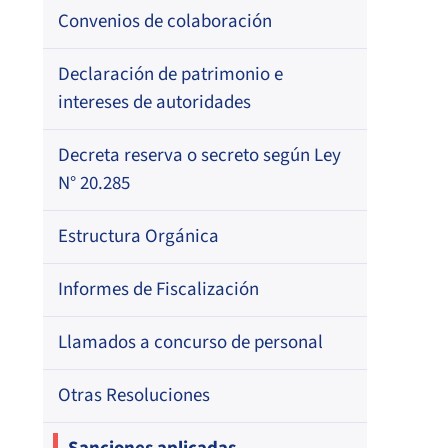
Resoluciones
Para otros destinatarios
Circulares
Registro de Médicos Revisores de
Convenios de colaboración
Regional
Por profesión
Ficha Clínica
Oficios Circulares
Circulares internas
Circulares
Por orden alfabético
Declaración de patrimonio e
Regional
Registro de Agentes de Ventas de
intereses de autoridades
Regional
Resoluciones
Por profesión
ISAPREs
Por orden alfabético
Decreta reserva o secreto según Ley
Oficios Circulares
Registro Nacional de Prestadores
N° 20.285
Por especialidad
Individuales de Salud
Estructura Orgánica
Directorio de Isapres
Informes de Fiscalización
Directorio de Médicos Contralores de
Llamados a concurso de personal
Licencias Médicas
Otras Resoluciones