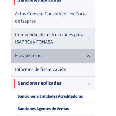
Sanciones aplicadas
Actas Consejo Consultivo Ley Corta
de Isapres
Compendio de instrucciones para
ISAPREs y FONASA
Compendio Beneficios
Fiscalización
Compendio de Archivos Maestros
Informes de fiscalización
Compendio Información
Sanciones aplicadas
Compendio Instrumentos
Sanciones a Entidades Acreditadoras
Contractuales
Sanciones Agentes de Ventas