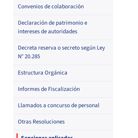
Resoluciones
Para otros destinatarios
Circulares
Registro de Médicos Revisores de
Convenios de colaboración
Regional
Por profesión
Ficha Clínica
Oficios Circulares
Circulares internas
Circulares
Por orden alfabético
Declaración de patrimonio e
Regional
Registro de Agentes de Ventas de
intereses de autoridades
Regional
Resoluciones
Por profesión
ISAPREs
Por orden alfabético
Decreta reserva o secreto según Ley
Oficios Circulares
Registro Nacional de Prestadores
N° 20.285
Por especialidad
Individuales de Salud
Estructura Orgánica
Directorio de Isapres
Informes de Fiscalización
Directorio de Médicos Contralores de
Llamados a concurso de personal
Licencias Médicas
Otras Resoluciones