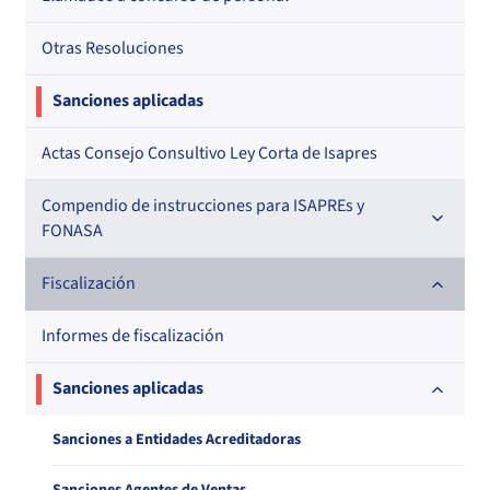
Otras Resoluciones
Sanciones aplicadas
Actas Consejo Consultivo Ley Corta de Isapres
Compendio de instrucciones para ISAPREs y
FONASA
Compendio Beneficios
Fiscalización
Compendio de Archivos Maestros
Informes de fiscalización
Compendio Información
Sanciones aplicadas
Compendio Instrumentos Contractuales
Sanciones a Entidades Acreditadoras