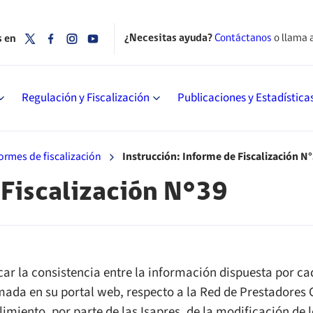
¿Necesitas ayuda?
Contáctanos
o llama 
s en
Regulación y Fiscalización
Publicaciones y Estadística
ormes de fiscalización
Instrucción: Informe de Fiscalización N
 Fiscalización N°39
icar la consistencia entre la información dispuesta por c
mada en su portal web, respecto a la Red de Prestadores 
imiento, por parte de las Isapres, de la modificación de 