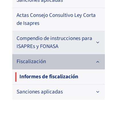
Sanciones aplicadas
Actas Consejo Consultivo Ley Corta
de Isapres
Compendio de instrucciones para
ISAPREs y FONASA
Compendio Beneficios
Fiscalización
Compendio de Archivos Maestros
Informes de fiscalización
Compendio Información
Sanciones aplicadas
Compendio Instrumentos
Sanciones a Entidades Acreditadoras
Contractuales
Sanciones Agentes de Ventas