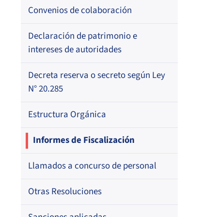
Resoluciones
Para otros destinatarios
Circulares
Registro de Médicos Revisores de
Convenios de colaboración
Regional
Por profesión
Ficha Clínica
Oficios Circulares
Circulares internas
Circulares
Por orden alfabético
Declaración de patrimonio e
Regional
Registro de Agentes de Ventas de
intereses de autoridades
Regional
Resoluciones
Por profesión
ISAPREs
Por orden alfabético
Decreta reserva o secreto según Ley
Oficios Circulares
Registro Nacional de Prestadores
N° 20.285
Por especialidad
Individuales de Salud
Estructura Orgánica
Directorio de Isapres
Informes de Fiscalización
Directorio de Médicos Contralores de
Llamados a concurso de personal
Licencias Médicas
Otras Resoluciones