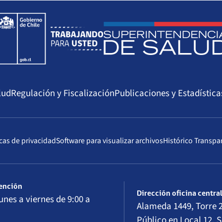
lud
Regulación y Fiscalización
Publicaciones y Estadística
icas de privacidad
Software para visualizar archivos
Histórico Transpa
tención
Dirección oficina centra
unes a viernes de 9:00 a
Alameda 1449, Torre 2
Público en Local 12, S