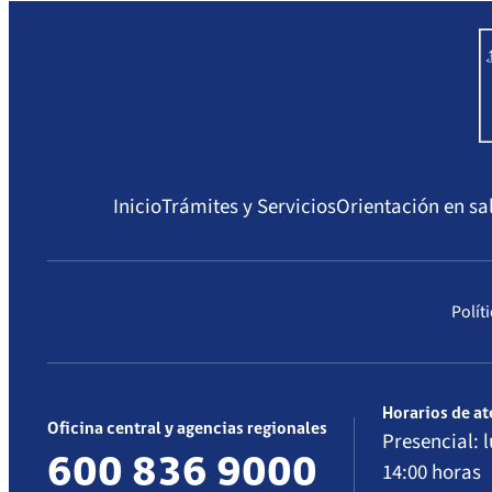
Compendio Procedimientos
Sanciones a Isapres
Sanciones a Prestadores
Inicio
Trámites y Servicios
Orientación en sa
Polít
Horarios de a
Oficina central y agencias regionales
Presencial: l
600 836 9000
14:00 horas