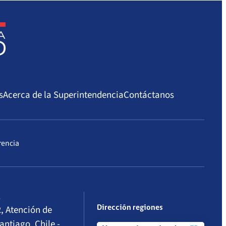
s
Acerca de la Superintendencia
Contáctanos
rencia
l
, Atención de
Dirección regiones
antiago, Chile -