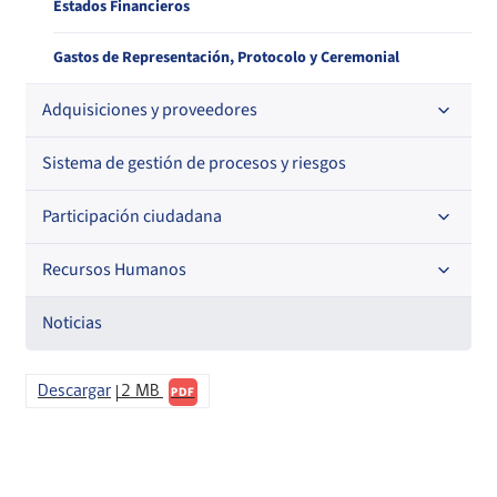
Estados Financieros
Gastos de Representación, Protocolo y Ceremonial
Adquisiciones y proveedores
Sistema de gestión de procesos y riesgos
Contrataciones
Histórico de órdenes de compra
Participación ciudadana
Histórico detalle Pago a Proveedores
Recursos Humanos
Acceso a información relevante
Información para proveedores institucionales
Audiencias Públicas
Noticias
Código de Ética de la Superintendencia
Informa Licitaciones
Consejo de la Sociedad Civil
Descargar
2 MB
PDF
Licitaciones en curso
Órdenes de compra
Cuenta Pública Participativa
Histórico Licitaciones
Contrataciones No Sujetas a Ley de Compras
Consultas Ciudadanas