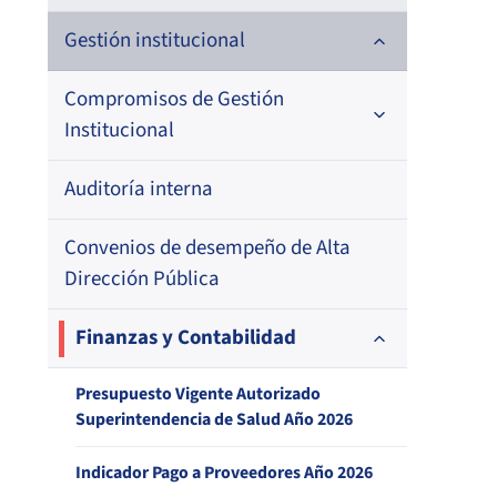
Historia
Gestión institucional
Definiciones estratégicas
Compromisos de Gestión
Institucional
Política de Calidad de Servicio
Auditoría interna
1. Formulación Metas de Eficiencia
Institucional (MEI)
Agencias regionales
Convenios de desempeño de Alta
2. Resultado Metas de Eficiencia
Superintendencia contrata personal
Dirección Pública
Institucional (MEI)
Organigrama y Estructura Orgánica
Finanzas y Contabilidad
Balance de Gestión Integral
Atribuciones de la Institución según
Presupuesto Vigente Autorizado
Bonificación de estímulo por desempeño
Superintendencia de Salud Año 2026
DFL N°1, MINSAL
funcionario/a individual
Indicador Pago a Proveedores Año 2026
Satisfacción Usuaria