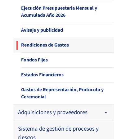
Ejecución Presupuestaria Mensual y
Estudio de satisfacción de usuarios –
Archivo histórico de documentos
Acumulada Año 2026
Sistema de Salud
Indicadores de desempeño
Avisaje y publicidad
Estudio de satisfacción de usuarios –
Canal de Atención
Balance de Gestión IF
Rendiciones de Gastos
Estudio de satisfacción de entidades
Fondos Fijos
reguladas – Aseguradoras y Prestadores
Individuales de Salud
Estados Financieros
Estudio de satisfacción de usuarios –
Reclamos contra Aseguradoras
Gastos de Representación, Protocolo y
Ceremonial
Adquisiciones y proveedores
Sistema de gestión de procesos y
Contrataciones
riesgos