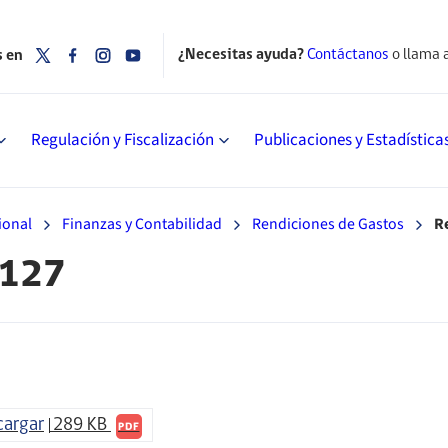
¿Necesitas ayuda?
Contáctanos
o llama 
s en
Regulación y Fiscalización
Publicaciones y Estadística
ional
Finanzas y Contabilidad
Rendiciones de Gastos
R
º127
cargar
289 KB
PDF