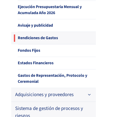
Ejecución Presupuestaria Mensual y
Estudio de satisfacción de usuarios –
Archivo histórico de documentos
Acumulada Año 2026
Sistema de Salud
Indicadores de desempeño
Avisaje y publicidad
Estudio de satisfacción de usuarios –
Canal de Atención
Balance de Gestión IF
Rendiciones de Gastos
Estudio de satisfacción de entidades
Fondos Fijos
reguladas – Aseguradoras y Prestadores
Individuales de Salud
Estados Financieros
Estudio de satisfacción de usuarios –
Reclamos contra Aseguradoras
Gastos de Representación, Protocolo y
Ceremonial
Adquisiciones y proveedores
Sistema de gestión de procesos y
Contrataciones
riesgos