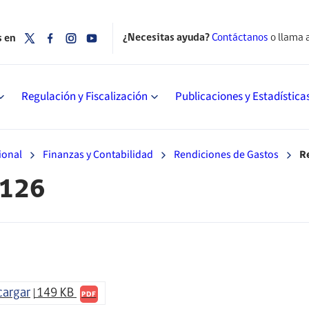
¿Necesitas ayuda?
Contáctanos
o llama 
s en
Regulación y Fiscalización
Publicaciones y Estadística
ional
Finanzas y Contabilidad
Rendiciones de Gastos
R
º126
cargar
149 KB
PDF