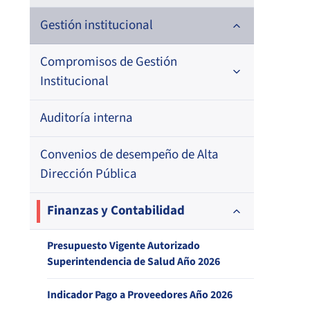
Historia
Gestión institucional
Definiciones estratégicas
Compromisos de Gestión
Institucional
Política de Calidad de Servicio
Auditoría interna
1. Formulación Metas de Eficiencia
Institucional (MEI)
Agencias regionales
Convenios de desempeño de Alta
2. Resultado Metas de Eficiencia
Superintendencia contrata personal
Dirección Pública
Institucional (MEI)
Organigrama y Estructura Orgánica
Finanzas y Contabilidad
Balance de Gestión Integral
Atribuciones de la Institución según
Presupuesto Vigente Autorizado
Bonificación de estímulo por desempeño
Superintendencia de Salud Año 2026
DFL N°1, MINSAL
funcionario/a individual
Indicador Pago a Proveedores Año 2026
Satisfacción Usuaria