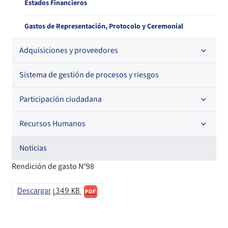
Estados Financieros
Gastos de Representación, Protocolo y Ceremonial
Adquisiciones y proveedores
Sistema de gestión de procesos y riesgos
Contrataciones
Histórico de órdenes de compra
Participación ciudadana
Histórico detalle Pago a Proveedores
Recursos Humanos
Acceso a información relevante
Información para proveedores institucionales
Audiencias Públicas
Noticias
Código de Ética de la Superintendencia
Rendición de gasto N°98
Informa Licitaciones
Consejo de la Sociedad Civil
Licitaciones en curso
Órdenes de compra
Descargar
349 KB
Cuenta Pública Participativa
PDF
Histórico Licitaciones
Contrataciones No Sujetas a Ley de Compras
Consultas Ciudadanas