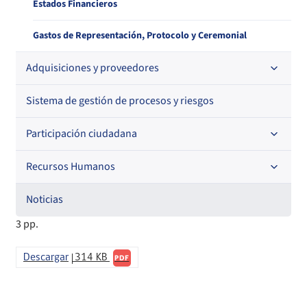
Estados Financieros
Gastos de Representación, Protocolo y Ceremonial
Adquisiciones y proveedores
Sistema de gestión de procesos y riesgos
Contrataciones
Histórico de órdenes de compra
Participación ciudadana
Histórico detalle Pago a Proveedores
Recursos Humanos
Acceso a información relevante
Información para proveedores institucionales
Audiencias Públicas
Noticias
Código de Ética de la Superintendencia
3 pp.
Informa Licitaciones
Consejo de la Sociedad Civil
Licitaciones en curso
Órdenes de compra
Descargar
314 KB
Cuenta Pública Participativa
PDF
Histórico Licitaciones
Contrataciones No Sujetas a Ley de Compras
Consultas Ciudadanas