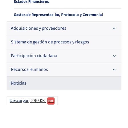
Estados Financieros
Gastos de Representación, Protocolo y Ceremonial
Adquisiciones y proveedores
Sistema de gestión de procesos y riesgos
Contrataciones
Histórico de órdenes de compra
Participación ciudadana
Histórico detalle Pago a Proveedores
Recursos Humanos
Acceso a información relevante
Información para proveedores institucionales
Audiencias Públicas
Noticias
Código de Ética de la Superintendencia
Informa Licitaciones
Consejo de la Sociedad Civil
Descargar
290 KB
PDF
Licitaciones en curso
Órdenes de compra
Cuenta Pública Participativa
Histórico Licitaciones
Contrataciones No Sujetas a Ley de Compras
Consultas Ciudadanas