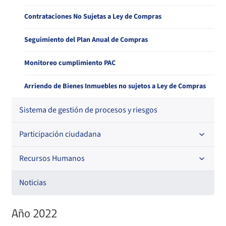
Estados Financieros
Contrataciones No Sujetas a Ley de Compras
Histórico Licitaciones
Gastos de Representación, Protocolo y Ceremonial
Seguimiento del Plan Anual de Compras
Monitoreo cumplimiento PAC
Arriendo de Bienes Inmuebles no sujetos a Ley de Compras
Sistema de gestión de procesos y riesgos
Participación ciudadana
Recursos Humanos
Acceso a información relevante
Audiencias Públicas
Noticias
Código de Ética de la Superintendencia
Consejo de la Sociedad Civil
Año 2022