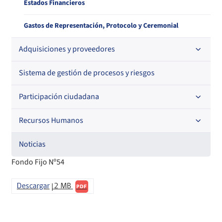
Estados Financieros
Gastos de Representación, Protocolo y Ceremonial
Adquisiciones y proveedores
Sistema de gestión de procesos y riesgos
Contrataciones
Histórico de órdenes de compra
Participación ciudadana
Histórico detalle Pago a Proveedores
Recursos Humanos
Acceso a información relevante
Información para proveedores institucionales
Audiencias Públicas
Noticias
Código de Ética de la Superintendencia
Fondo Fijo Nº54
Informa Licitaciones
Consejo de la Sociedad Civil
Licitaciones en curso
Órdenes de compra
Descargar
2 MB
Cuenta Pública Participativa
PDF
Histórico Licitaciones
Contrataciones No Sujetas a Ley de Compras
Consultas Ciudadanas