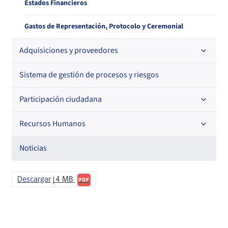
Estados Financieros
Gastos de Representación, Protocolo y Ceremonial
Adquisiciones y proveedores
Sistema de gestión de procesos y riesgos
Contrataciones
Histórico de órdenes de compra
Participación ciudadana
Histórico detalle Pago a Proveedores
Recursos Humanos
Acceso a información relevante
Información para proveedores institucionales
Audiencias Públicas
Noticias
Código de Ética de la Superintendencia
Informa Licitaciones
Consejo de la Sociedad Civil
Descargar
4 MB
PDF
Licitaciones en curso
Órdenes de compra
Cuenta Pública Participativa
Histórico Licitaciones
Contrataciones No Sujetas a Ley de Compras
Consultas Ciudadanas