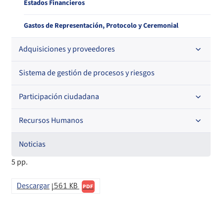
Estados Financieros
Gastos de Representación, Protocolo y Ceremonial
Adquisiciones y proveedores
Sistema de gestión de procesos y riesgos
Contrataciones
Histórico de órdenes de compra
Participación ciudadana
Histórico detalle Pago a Proveedores
Recursos Humanos
Acceso a información relevante
Información para proveedores institucionales
Audiencias Públicas
Noticias
Código de Ética de la Superintendencia
5 pp.
Informa Licitaciones
Consejo de la Sociedad Civil
Licitaciones en curso
Órdenes de compra
Descargar
561 KB
Cuenta Pública Participativa
PDF
Histórico Licitaciones
Contrataciones No Sujetas a Ley de Compras
Consultas Ciudadanas