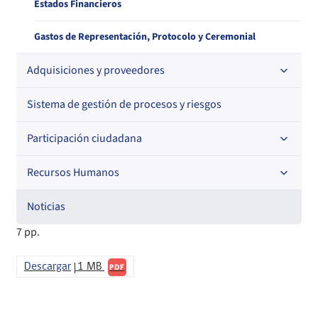
Estados Financieros
Gastos de Representación, Protocolo y Ceremonial
Adquisiciones y proveedores
Sistema de gestión de procesos y riesgos
Contrataciones
Histórico de órdenes de compra
Participación ciudadana
Histórico detalle Pago a Proveedores
Recursos Humanos
Acceso a información relevante
Información para proveedores institucionales
Audiencias Públicas
Noticias
Código de Ética de la Superintendencia
7 pp.
Informa Licitaciones
Consejo de la Sociedad Civil
Licitaciones en curso
Órdenes de compra
Descargar
1 MB
Cuenta Pública Participativa
PDF
Histórico Licitaciones
Contrataciones No Sujetas a Ley de Compras
Consultas Ciudadanas