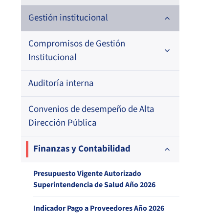
Historia
Gestión institucional
Definiciones estratégicas
Compromisos de Gestión
Institucional
Política de Calidad de Servicio
Auditoría interna
1. Formulación Metas de Eficiencia
Institucional (MEI)
Agencias regionales
Convenios de desempeño de Alta
2. Resultado Metas de Eficiencia
Superintendencia contrata personal
Dirección Pública
Institucional (MEI)
Organigrama y Estructura Orgánica
Finanzas y Contabilidad
Balance de Gestión Integral
Atribuciones de la Institución según
Presupuesto Vigente Autorizado
Bonificación de estímulo por desempeño
Superintendencia de Salud Año 2026
DFL N°1, MINSAL
funcionario/a individual
Indicador Pago a Proveedores Año 2026
Satisfacción Usuaria