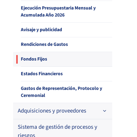
Ejecución Presupuestaria Mensual y
Estudio de satisfacción de usuarios –
Archivo histórico de documentos
Acumulada Año 2026
Sistema de Salud
Indicadores de desempeño
Avisaje y publicidad
Estudio de satisfacción de usuarios –
Canal de Atención
Balance de Gestión IF
Rendiciones de Gastos
Estudio de satisfacción de entidades
Fondos Fijos
reguladas – Aseguradoras y Prestadores
Individuales de Salud
Estados Financieros
Estudio de satisfacción de usuarios –
Reclamos contra Aseguradoras
Gastos de Representación, Protocolo y
Ceremonial
Adquisiciones y proveedores
Sistema de gestión de procesos y
Contrataciones
riesgos