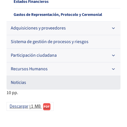
Estados Financieros
Gastos de Representación, Protocolo y Ceremonial
Adquisiciones y proveedores
Sistema de gestión de procesos y riesgos
Contrataciones
Histórico de órdenes de compra
Participación ciudadana
Histórico detalle Pago a Proveedores
Recursos Humanos
Acceso a información relevante
Información para proveedores institucionales
Audiencias Públicas
Noticias
Código de Ética de la Superintendencia
10 pp.
Informa Licitaciones
Consejo de la Sociedad Civil
Licitaciones en curso
Órdenes de compra
Descargar
1 MB
Cuenta Pública Participativa
PDF
Histórico Licitaciones
Contrataciones No Sujetas a Ley de Compras
Consultas Ciudadanas