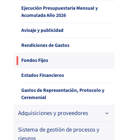
Ejecución Presupuestaria Mensual y
Estudio de satisfacción de usuarios –
Archivo histórico de documentos
Acumulada Año 2026
Sistema de Salud
Indicadores de desempeño
Avisaje y publicidad
Estudio de satisfacción de usuarios –
Canal de Atención
Balance de Gestión IF
Rendiciones de Gastos
Estudio de satisfacción de entidades
Fondos Fijos
reguladas – Aseguradoras y Prestadores
Individuales de Salud
Estados Financieros
Estudio de satisfacción de usuarios –
Reclamos contra Aseguradoras
Gastos de Representación, Protocolo y
Ceremonial
Adquisiciones y proveedores
Sistema de gestión de procesos y
Contrataciones
riesgos