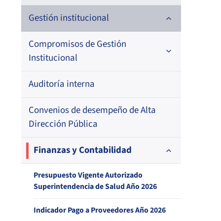
Historia
Gestión institucional
Definiciones estratégicas
Compromisos de Gestión
Institucional
Política de Calidad de Servicio
Auditoría interna
1. Formulación Metas de Eficiencia
Institucional (MEI)
Agencias regionales
Convenios de desempeño de Alta
2. Resultado Metas de Eficiencia
Superintendencia contrata personal
Dirección Pública
Institucional (MEI)
Organigrama y Estructura Orgánica
Finanzas y Contabilidad
Balance de Gestión Integral
Atribuciones de la Institución según
Presupuesto Vigente Autorizado
Bonificación de estímulo por desempeño
Superintendencia de Salud Año 2026
DFL N°1, MINSAL
funcionario/a individual
Indicador Pago a Proveedores Año 2026
Satisfacción Usuaria