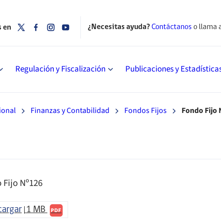
¿Necesitas ayuda?
Contáctanos
o llama 
s en
Regulación y Fiscalización
Publicaciones y Estadística
ional
Finanzas y Contabilidad
Fondos Fijos
Fondo Fijo 
 Fijo Nº126
cargar
1 MB
PDF