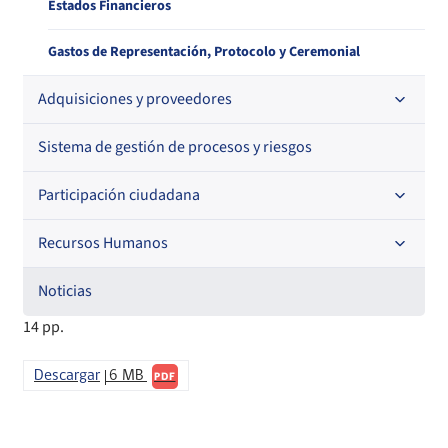
Estados Financieros
Gastos de Representación, Protocolo y Ceremonial
Adquisiciones y proveedores
Sistema de gestión de procesos y riesgos
Contrataciones
Histórico de órdenes de compra
Participación ciudadana
Histórico detalle Pago a Proveedores
Recursos Humanos
Acceso a información relevante
Información para proveedores institucionales
Audiencias Públicas
Noticias
Código de Ética de la Superintendencia
14 pp.
Informa Licitaciones
Consejo de la Sociedad Civil
Licitaciones en curso
Órdenes de compra
Descargar
6 MB
Cuenta Pública Participativa
PDF
Histórico Licitaciones
Contrataciones No Sujetas a Ley de Compras
Consultas Ciudadanas