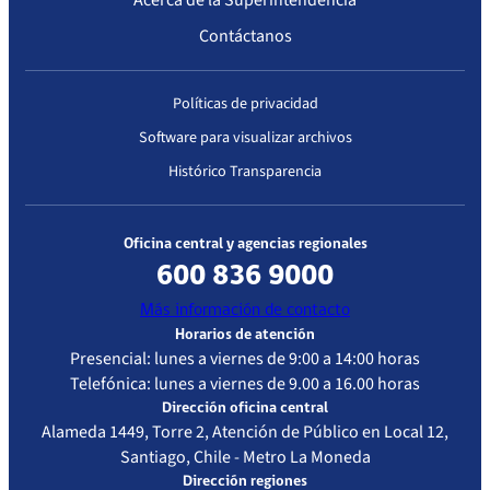
Acerca de la Superintendencia
Estados Financieros
Contáctanos
Histórico Licitaciones
Contrataciones No Sujetas a Ley de Compras
Consultas Ciudadanas
Gastos de Representación, Protocolo y Ceremonial
Seguimiento del Plan Anual de Compras
Políticas de privacidad
Monitoreo cumplimiento PAC
Software para visualizar archivos
Histórico Transparencia
Arriendo de Bienes Inmuebles no sujetos a Ley de Compras
Oficina central y agencias regionales
600 836 9000
Más información de contacto
Horarios de atención
Presencial: lunes a viernes de 9:00 a 14:00 horas
Telefónica: lunes a viernes de 9.00 a 16.00 horas
Dirección oficina central
Alameda 1449, Torre 2, Atención de Público en Local 12,
Santiago, Chile - Metro La Moneda
Dirección regiones