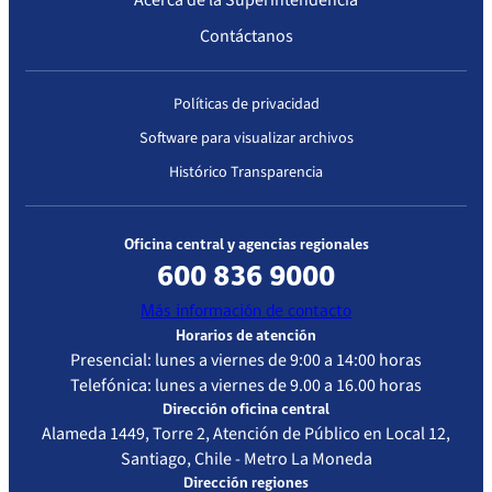
Acerca de la Superintendencia
Estados Financieros
Contáctanos
Histórico Licitaciones
Contrataciones No Sujetas a Ley de Compras
Consultas Ciudadanas
Gastos de Representación, Protocolo y Ceremonial
Seguimiento del Plan Anual de Compras
Políticas de privacidad
Monitoreo cumplimiento PAC
Software para visualizar archivos
Histórico Transparencia
Arriendo de Bienes Inmuebles no sujetos a Ley de Compras
Oficina central y agencias regionales
600 836 9000
Más información de contacto
Horarios de atención
Presencial: lunes a viernes de 9:00 a 14:00 horas
Telefónica: lunes a viernes de 9.00 a 16.00 horas
Dirección oficina central
Alameda 1449, Torre 2, Atención de Público en Local 12,
Santiago, Chile - Metro La Moneda
Dirección regiones