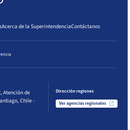
s
Acerca de la Superintendencia
Contáctanos
rencia
l
, Atención de
Dirección regiones
antiago, Chile -
Ver agencias regionales