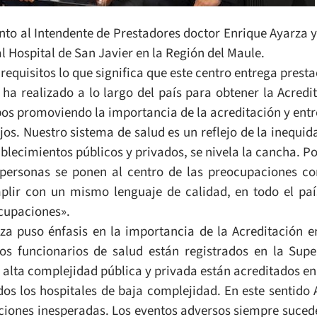
unto al Intendente de Prestadores doctor Enrique Ayarza
al Hospital de San Javier en la Región del Maule.
 requisitos lo que significa que este centro entrega prest
e ha realizado a lo largo del país para obtener la Acre
pos promoviendo la importancia de la acreditación y entr
s. Nuestro sistema de salud es un reflejo de la inequida
lecimientos públicos y privados, se nivela la cancha. Po
 personas se ponen al centro de las preocupaciones co
mplir con un mismo lenguaje de calidad, en todo el pa
ocupaciones».
rza puso énfasis en la importancia de la Acreditación 
los funcionarios de salud están registrados en la Sup
 alta complejidad pública y privada están acreditados en 
dos los hospitales de baja complejidad. En este sentido
aciones inesperadas. Los eventos adversos siempre suce