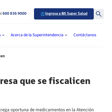
al
600 836 9000
Ingresa a Mi Super Salud
s
Acerca de la Superintendencia
Contáctanos
cen
resa que se fiscalicen
entrega oportuna de medicamentos en la Atención