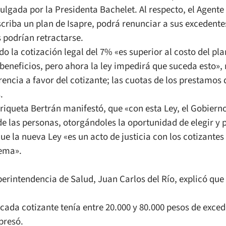
ulgada por la Presidenta Bachelet. Al respecto, el Agent
criba un plan de Isapre, podrá renunciar a sus excedentes.
 podrían retractarse.
o la cotización legal del 7% «es superior al costo del pl
eneficios, pero ahora la ley impedirá que suceda esto»,
rencia a favor del cotizante; las cuotas de los prestamo
.
riqueta Bertrán manifestó, que «con esta Ley, el Gobiern
e las personas, otorgándoles la oportunidad de elegir y 
ue la nueva Ley «es un acto de justicia con los cotizante
tema».
perintendencia de Salud, Juan Carlos del Río, explicó que
 cada cotizante tenía entre 20.000 y 80.000 pesos de exce
presó.