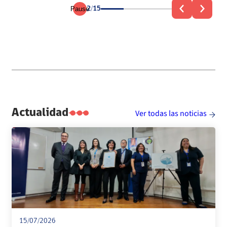
Pause
2/15
Leer más información
ón
Actualidad
Ver todas las noticias
15/07/2026