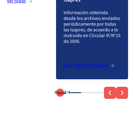
Ver todas
¿Dónde solicitar la Mediación?
n acerca del
Ver más preguntas sobre Isapres
amiento del Sistema
Información obtenida
d chileno en
desde los archivos enviados
s materias y con ello
periódicamente por todas
uye al debate de
Ver más preguntas sobre Prestadores
las Isapres, de acuerdo a lo
 propuestas que
instruido en Circular IF/N°15
 a su
de 2006.
ionamiento.
s información
Leer más información
Pause
2/4