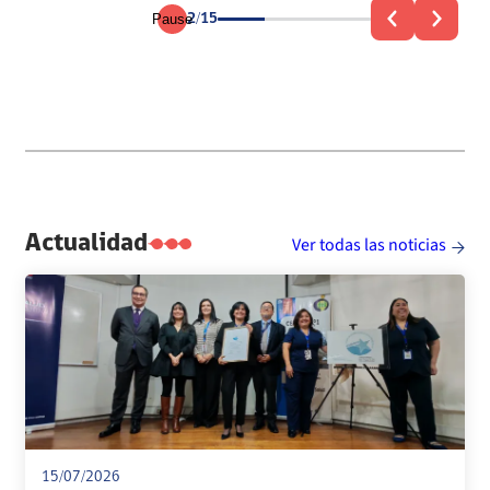
Pause
2/15
Leer más información
ón
Actualidad
Ver todas las noticias
15/07/2026