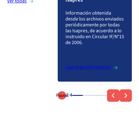
Ver todas
¿Dónde solicitar la Mediación?
n acerca del
Ver más preguntas sobre Isapres
amiento del Sistema
Información obtenida
d chileno en
desde los archivos enviados
s materias y con ello
periódicamente por todas
uye al debate de
Ver más preguntas sobre Prestadores
las Isapres, de acuerdo a lo
 propuestas que
instruido en Circular IF/N°15
 a su
de 2006.
ionamiento.
s información
Leer más información
Pause
2/4